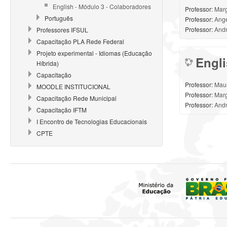
English - Módulo 3 - Colaboradores
Professor:
Marg
Português
Professor:
Ange
Professor:
And
Professores IFSUL
Capacitação PLA Rede Federal
Projeto experimental - Idiomas (Educação
Engli
Híbrida)
Capacitação
Professor:
Mau
MOODLE INSTITUCIONAL
Professor:
Marg
Capacitação Rede Municipal
Professor:
And
Capacitação IFTM
I Encontro de Tecnologias Educacionais
CPTE