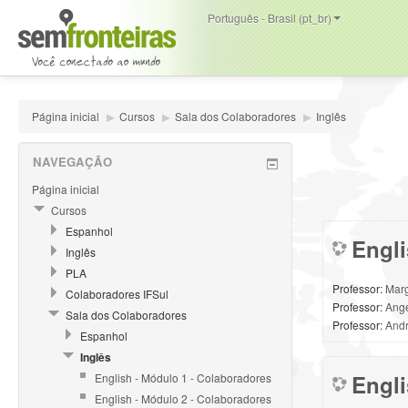
Português - Brasil (pt_br)
Página inicial
▶
Cursos
▶
Sala dos Colaboradores
▶
Inglês
NAVEGAÇÃO
Página inicial
Cursos
Espanhol
Engli
Inglês
PLA
Professor:
Marg
Colaboradores IFSul
Professor:
Ange
Sala dos Colaboradores
Professor:
And
Espanhol
Inglês
Engli
English - Módulo 1 - Colaboradores
English - Módulo 2 - Colaboradores