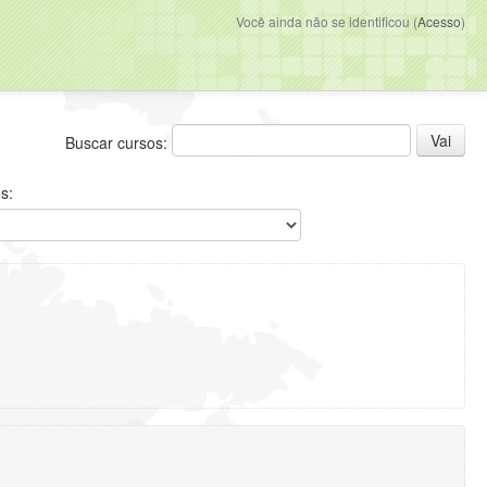
Você ainda não se identificou (
Acesso
)
Buscar cursos:
s: