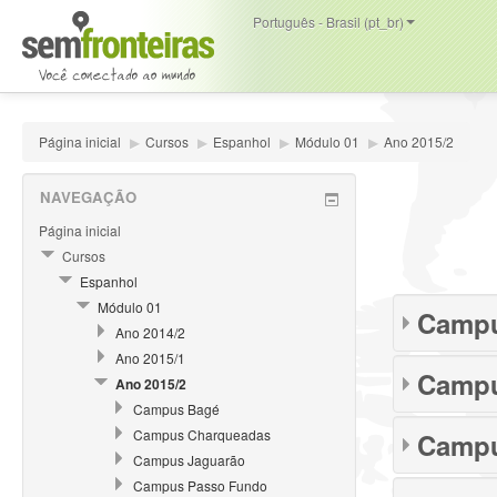
Português - Brasil (pt_br)
Página inicial
▶
Cursos
▶
Espanhol
▶
Módulo 01
▶
Ano 2015/2
NAVEGAÇÃO
Página inicial
Cursos
Espanhol
Módulo 01
Camp
Ano 2014/2
Ano 2015/1
Campu
Ano 2015/2
Campus Bagé
Campus Charqueadas
Campu
Campus Jaguarão
Campus Passo Fundo