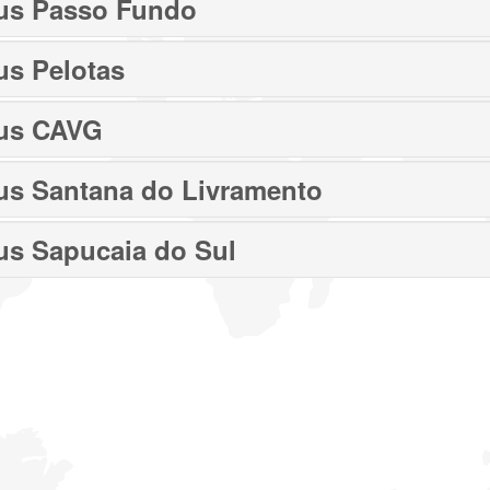
s Passo Fundo
s Pelotas
us CAVG
s Santana do Livramento
s Sapucaia do Sul