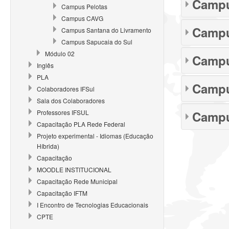
Campu
Campus Pelotas
Campus CAVG
Campu
Campus Santana do Livramento
Campus Sapucaia do Sul
Módulo 02
Camp
Inglês
PLA
Campu
Colaboradores IFSul
Sala dos Colaboradores
Professores IFSUL
Campu
Capacitação PLA Rede Federal
Projeto experimental - Idiomas (Educação
Híbrida)
Capacitação
MOODLE INSTITUCIONAL
Capacitação Rede Municipal
Capacitação IFTM
I Encontro de Tecnologias Educacionais
CPTE