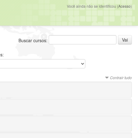
Você ainda não se identificou (
Acesso
)
Buscar cursos:
s:
Contrair tudo