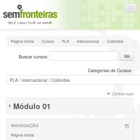
Português - Brasil (pt_br)
Página inicial
→
Cursos
→
PLA
→
Internacional
→
Colômbia
Você ainda não se identificou (
Acesso
)
Buscar cursos:
Categorias de Cursos:
Contrair tudo
Módulo 01
NAVEGAÇÃO
Página inicial