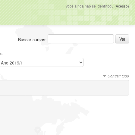
Você ainda não se identificou (
Acesso
)
Buscar cursos:
s:
Contrair tudo