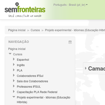
Português - Brasil (pt_br)
Página inicial
▶
Cursos
▶
Projeto experimental - Idiomas (Educação Híbr
NAVEGAÇÃO
Página inicial
Cursos
Espanhol
Inglês
Cama
PLA
Colaboradores IFSul
Sala dos Colaboradores
Professores IFSUL
Capacitação PLA Rede Federal
Projeto experimental - Idiomas (Educação
Híbrida)