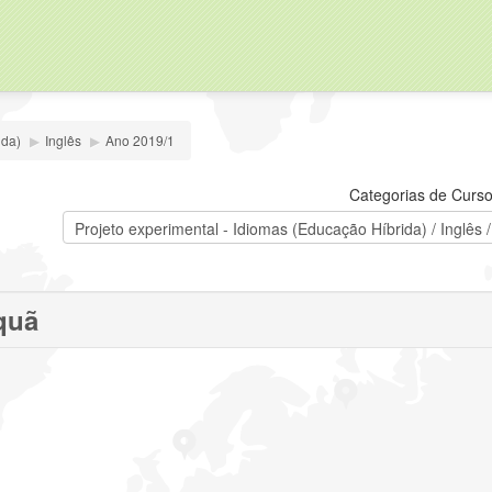
ida)
▶
Inglês
▶
Ano 2019/1
Categorias de Curso
quã