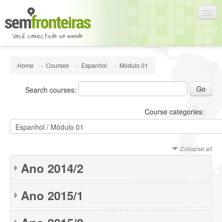
English (en)
Home
→
Courses
→
Espanhol
→
Módulo 01
You are not logged in. (
Log in
)
Search courses:
Course categories:
Collapse all
Ano 2014/2
Ano 2015/1