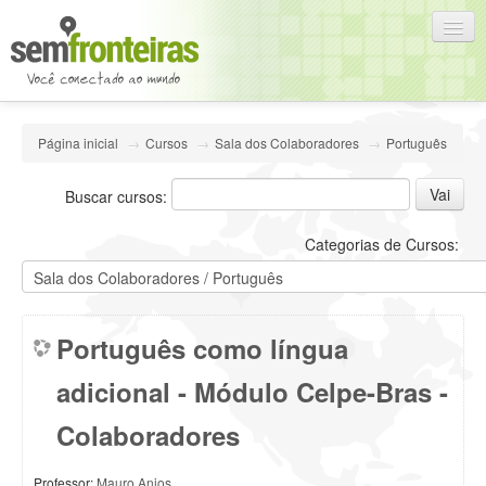
Português - Brasil (pt_br)
Página inicial
→
Cursos
→
Sala dos Colaboradores
→
Português
Você ainda não se identificou (
Acesso
)
Buscar cursos:
Categorias de Cursos:
Português como língua
adicional - Módulo Celpe-Bras -
Colaboradores
Professor:
Mauro Anjos