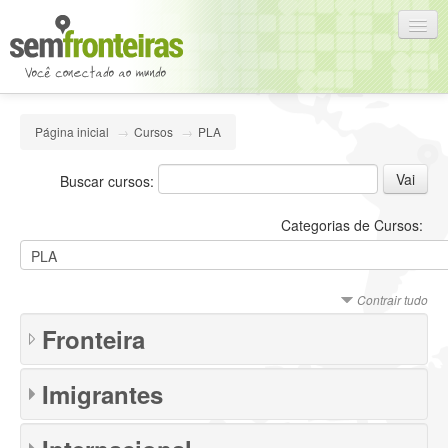
Português - Brasil (pt_br)
Página inicial
→
Cursos
→
PLA
Você ainda não se identificou (
Acesso
)
Buscar cursos:
Categorias de Cursos:
Contrair tudo
Fronteira
Imigrantes