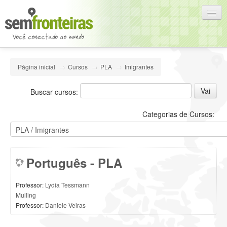
Português - Brasil (pt_br)
Página inicial
→
Cursos
→
PLA
→
Imigrantes
Você ainda não se identificou (
Acesso
)
Buscar cursos:
Categorias de Cursos:
Português - PLA
Professor:
Lydia Tessmann
Mulling
Professor:
Daniele Veiras