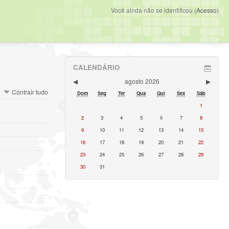
Você ainda não se identificou (
Acesso
)
CALENDÁRIO
◀
agosto 2026
▶
Contrair tudo
Dom
Seg
Ter
Qua
Qui
Sex
Sáb
1
2
3
4
5
6
7
8
9
10
11
12
13
14
15
16
17
18
19
20
21
22
23
24
25
26
27
28
29
30
31