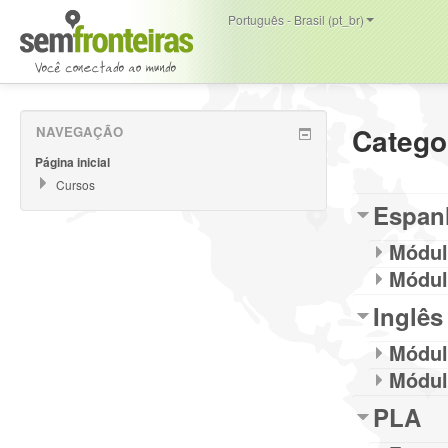
Português - Brasil (pt_br)
Catego
NAVEGAÇÃO
Página inicial
Cursos
Espan
Módul
Módul
Inglês
Módul
Módul
PLA