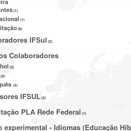
ira
antes
(1)
acional
(1)
itação
(8)
radores IFSul
(2)
os Colaboradores
hol
(3)
(3)
guês
(3)
ssores IFSUL
(2)
tação PLA Rede Federal
(1)
o experimental - Idiomas (Educação Híb