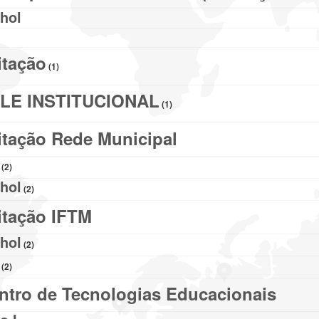
hol
itação
(1)
E INSTITUCIONAL
(1)
tação Rede Municipal
(2)
hol
(2)
itação IFTM
hol
(2)
(2)
ntro de Tecnologias Educacionais