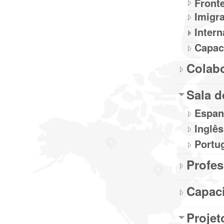
Fronte
Imigr
Intern
Capac
Colabo
Sala d
Espan
Inglês
Portu
Profe
Capaci
Projet