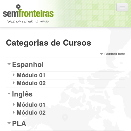
Português - Brasil (pt_br)
Categorias de Cursos
Você ainda não se identificou (
Acesso
)
Contrair tudo
Espanhol
Módulo 01
Módulo 02
Inglês
Módulo 01
Módulo 02
PLA